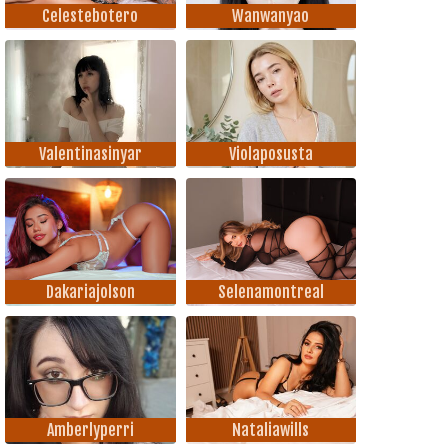
Celestebotero
Wanwanyao
Valentinasinyar
Violaposusta
Dakariajolson
Selenamontreal
Amberlyperri
Nataliawills